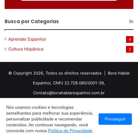
Busca por Categorias
Aprender Espanhol
4
Cultura Hispânica
2
© Copyright 2026, Todos os direitos reservados | Bora Hablar
Espanhol, CNPJ 22.728.080/0001-39,
Contato@borahablarespanhol.com.br
Facebook
X
Pinterest
YouTube
Instagram
Spotify
Twitch
Tele
Nós usamos cookies e tecnologias
semelhantes para melhorar sua experiência,
personalizar publicidade e recomendar
Prosseguir
conteúdos. Ao continuar navegando, você
TikTok
WhatsApp
RSS
Kwai
concorda com nossa
Política de Privacidade
.